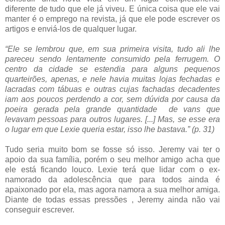
diferente de tudo que ele já viveu. E única coisa que ele vai
manter é o emprego na revista, já que ele pode escrever os
artigos e enviá-los de qualquer lugar.
“Ele se lembrou que, em sua primeira visita, tudo ali lhe
pareceu sendo lentamente consumido pela ferrugem. O
centro da cidade se estendia para alguns pequenos
quarteirões, apenas, e nele havia muitas lojas fechadas e
lacradas com tábuas e outras cujas fachadas decadentes
iam aos poucos perdendo a cor, sem dúvida por causa da
poeira gerada pela grande quantidade de vans que
levavam pessoas para outros lugares. [...] Mas, se esse era
o lugar em que Lexie queria estar, isso lhe bastava.” (p. 31)
Tudo seria muito bom se fosse só isso. Jeremy vai ter o
apoio da sua família, porém o seu melhor amigo acha que
ele está ficando louco. Lexie terá que lidar com o ex-
namorado da adolescência que para todos ainda é
apaixonado por ela, mas agora namora a sua melhor amiga.
Diante de todas essas pressões , Jeremy ainda não vai
conseguir escrever.